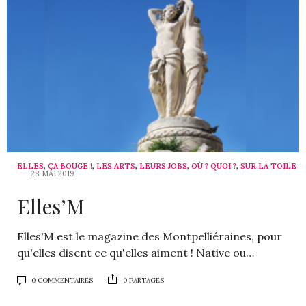
ELLES
,
ÇA BOUGE !
,
LES ARTS
,
LEURS JOBS
,
OÙ ? QUOI ?
,
SUR LA TOILE
28 MAI 2019
Elles’M
Elles'M est le magazine des Montpelliéraines, pour
qu'elles disent ce qu'elles aiment ! Native ou…
0 COMMENTAIRES
0 PARTAGES