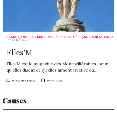
ELLES
,
ÇA BOUGE !
,
LES ARTS
,
LEURS JOBS
,
OÙ ? QUOI ?
,
SUR LA TOILE
28 MAI 2019
Elles’M
Elles'M est le magazine des Montpelliéraines, pour
qu'elles disent ce qu'elles aiment ! Native ou…
0 COMMENTAIRES
0 PARTAGES
Causes