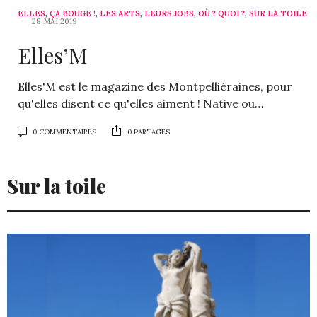
ELLES
,
ÇA BOUGE !
,
LES ARTS
,
LEURS JOBS
,
OÙ ? QUOI ?
,
SUR LA TOILE
28 MAI 2019
Elles’M
Elles'M est le magazine des Montpelliéraines, pour
qu'elles disent ce qu'elles aiment ! Native ou…
0 COMMENTAIRES
0 PARTAGES
Sur la toile