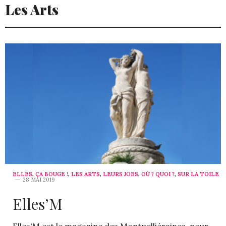
Les Arts
ELLES
,
ÇA BOUGE !
,
LES ARTS
,
LEURS JOBS
,
OÙ ? QUOI ?
,
SUR LA TOILE
28 MAI 2019
Elles’M
Elles'M est le magazine des Montpelliéraines, pour