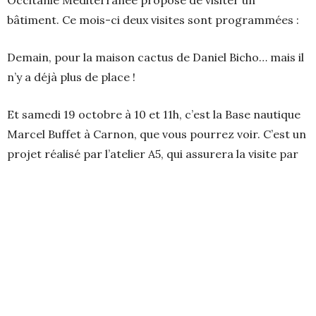
Occitanie Méditerranée propose de visiter un
bâtiment. Ce mois-ci deux visites sont programmées :
Demain, pour la maison cactus de Daniel Bicho… mais il
n’y a déjà plus de place !
Et samedi 19 octobre à 10 et 11h, c’est la Base nautique
Marcel Buffet à Carnon, que vous pourrez voir. C’est un
projet réalisé par l’atelier A5, qui assurera la visite par
l’architecte Stéphane Coulaud.
Il reste des places!
Connaitre le programme :
Surveillez la Gazette de Montpellier qui indique les
visites programmées, mais souvent tardivement… ou